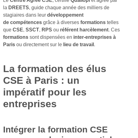
Le
Centre Agréé CSE
, certifié
Qualiopi
et agréé par
la
DREETS
, guide chaque année des milliers de
stagiaires dans leur
développement
de
compétences
grâce à diverses
formations
telles
que
CSE
,
SSCT
,
RPS
ou
référent harcèlement
. Ces
formations
sont dispensées en
inter-entreprises à
Paris
ou directement sur le
lieu de travail
.
La formation des élus
CSE à Paris : un
impératif pour les
entreprises
Intégrer la formation CSE