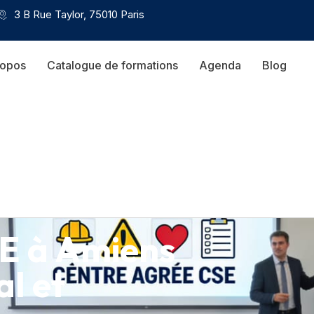
3 B Rue Taylor, 75010 Paris
ropos
Catalogue de formations
Agenda
Blog
E à Amiens
al et