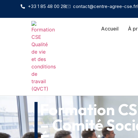
+33 1 85 48 00 28
contact@centre-agree-cse.fr
Accueil
À p
Formation CS
– Comité Soci