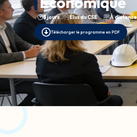
Économique
5 jours
Élus du CSE
À distance
Télécharger le programme en PDF