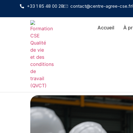
+33 1 85 48 00 28
contact@centre-agree-cse.fr
Accueil
À p