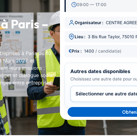
09:00 — 17:00
à Paris –
Organisateur :
CENTRE AGREE
Lieu :
3 Bis Rue Taylor, 75010 
€
Prix :
1400
/ candidat(e)
treprises à Paris du
10
6 Mars 2027.
et
ent leurs missions :
Autres dates disponibles
dget et dialogue social,
Choisissez une autre date pour o
nges entre entreprises.
Obteni