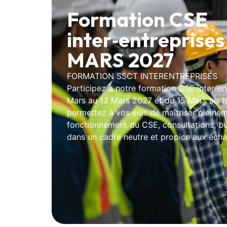
Formation CSE
inter‑entreprises 
MARS 2027
FORMATION SSCT INTERENTREPRISES
Participez à notre formation CSE inter‑en
Mars au 12 Mars 2027 et du 15 Mars au 1
permettez à vos élus de maîtriser pleinem
fonctionnement du CSE, consultations, bu
dans un cadre neutre et propice aux écha