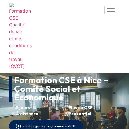
Formation CSE à Nice –
Comité Social et
Économique
5 jours
Élus du CSE
À distance
Présentiel
Télécharger le programme en PDF