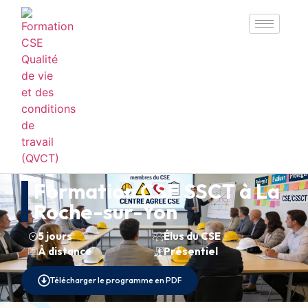
Formation CSE SSCT à La
Roche-sur-Yon
5 jours
Élus du CSE
À distance
Présentiel
Télécharger le programme en PDF