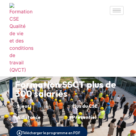
Formation SSCT plus de
300 salariés
5 jours
Élus du CSE
À distance
Présentiel
Télécharger le programme en PDF