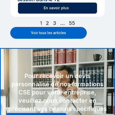
En savoir plus
1
2
3
…
55
Voir tous les articles
Pour recevoir un devis
personnalisé de nos formations
CSE pour votre entreprise,
veuillez nous contacter en
précisant vos besoins spécifiques