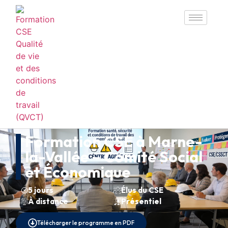
Formation CSE à Marne-
la-Vallée – Comité Social
et Économique
5 jours
Élus du CSE
À distance
Présentiel
Télécharger le programme en PDF