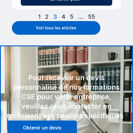
1
2
3
4
5
…
55
Voir tous les articles
Pour recevoir un devis
personnalisé de nos formations
CSE pour votre entreprise,
veuillez nous contacter en
précisant vos besoins spécifiques
Obtenir un devis