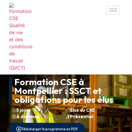
Formation CSE à
Montpellier : SSCT et
obligations pour les élus
5 jours
Élus du CSE
À distance
Présentiel
Télécharger le programme en PDF