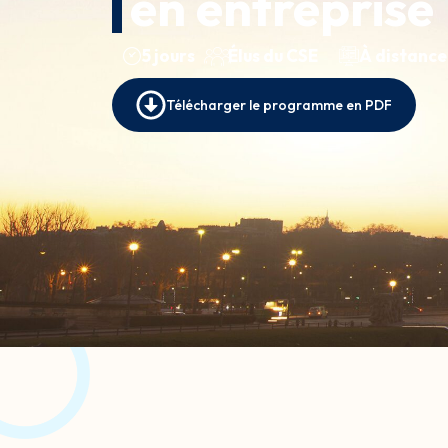
en entreprise
5 jours
Élus du CSE
À distance
Télécharger le programme en PDF