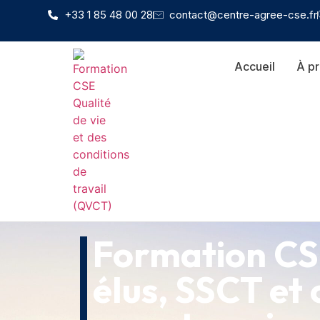
+33 1 85 48 00 28
contact@centre-agree-cse.fr
Accueil
À p
Formation CSE
élus, SSCT et 