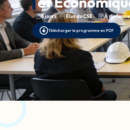
et Économiqu
5 jours
Élus du CSE
À distance
Télécharger le programme en PDF