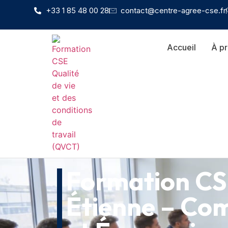
+33 1 85 48 00 28
contact@centre-agree-cse.fr
Accueil
À p
Formation CS
Étienne – Com