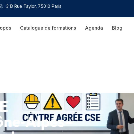
3 B Rue Taylor, 75010 Paris
ropos
Catalogue de formations
Agenda
Blog
SE
ône‑Alpes–