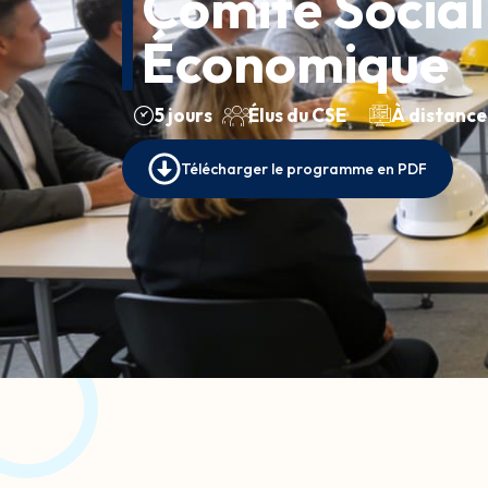
Comité Social
Économique
5 jours
Élus du CSE
À distance
Télécharger le programme en PDF