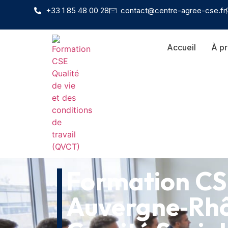
+33 1 85 48 00 28
contact@centre-agree-cse.fr
Accueil
À p
Formation C
Auvergne‑Rh