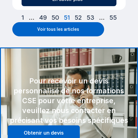
1
…
49
50
51
52
53
…
55
Voir tous les articles
Pour recevoir un devis
personnalisé de nos formations
CSE pour votre entreprise,
veuillez nous contacter en
précisant vos besoins spécifiques
Obtenir un devis