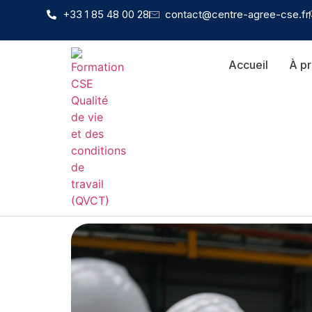
+33 1 85 48 00 28
contact@centre-agree-cse.fr
Accueil
À p