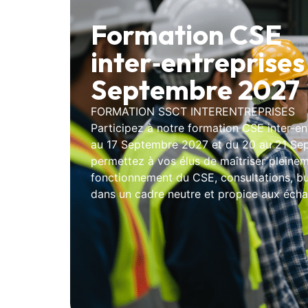
Formation CSE
inter‑entreprises 
Septembre 2027
FORMATION SSCT INTERENTREPRISES
Participez à notre formation CSE inter‑en
au 17 Septembre 2027 et du 20 au 21 Se
permettez à vos élus de maîtriser pleinem
fonctionnement du CSE, consultations, bu
dans un cadre neutre et propice aux écha