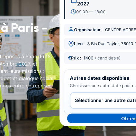
2027
09:00 — 18:00
à Paris –
Organisateur :
CENTRE AGREE
Lieu :
3 Bis Rue Taylor, 75010 
treprises à Paris du 15
€
Prix :
1400
/ candidat(e)
ptembre 2027. et
ent leurs missions :
Autres dates disponibles
dget et dialogue social,
nges entre entreprises.
Choisissez une autre date pour o
Obteni