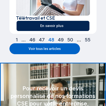
Télétravail et CSE
En savoir plus
1
…
46
47
48
49
50
…
55
Voir tous les articles
Pour recevoir un devis
personnalisé de nos formations
CSE pour votre entreprise,