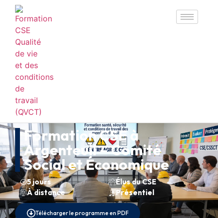
Formation CSE à
Argenteuil – Comité
Social et Économique
5 jours
Élus du CSE
À distance
Présentiel
Télécharger le programme en PDF