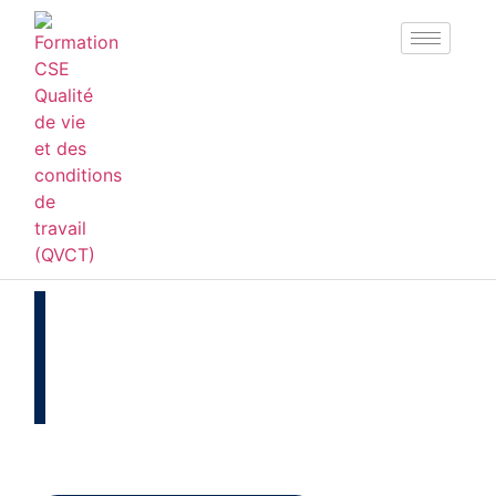
Formation CSSCT/CSE :
santé, sécurité et
conditions de travail
initiale (2026)
5 jours
Élus du CSE
À distance
Présentiel