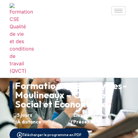
Formation CSE à Issy-les-
Moulineaux – Comité
Social et Économique
5 jours
Élus du CSE
À distance
Présentiel
Télécharger le programme en PDF