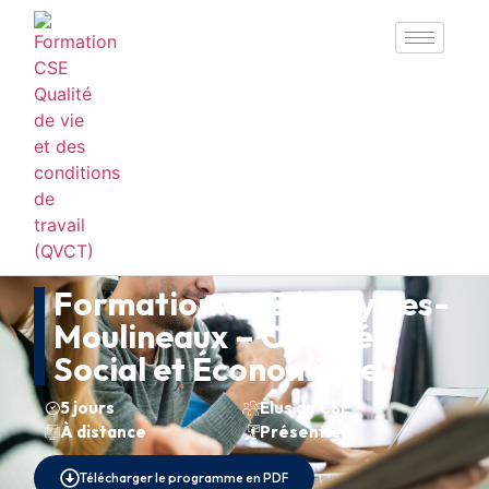
Formation CSE à Issy-les-
Moulineaux – Comité
Social et Économique
5 jours
Élus du CSE
À distance
Présentiel
Télécharger le programme en PDF