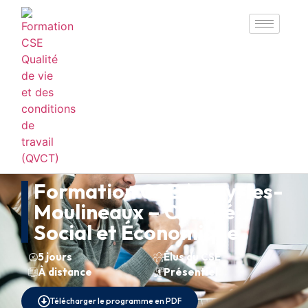
Formation CSE à Issy-les-
Moulineaux – Comité
Social et Économique
5 jours
Élus du CSE
À distance
Présentiel
Télécharger le programme en PDF