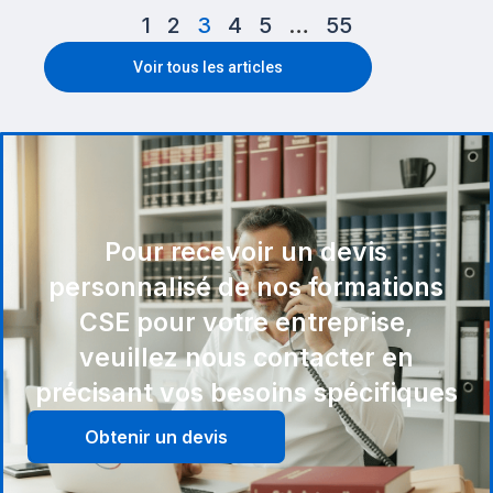
1
2
3
4
5
…
55
Voir tous les articles
Pour recevoir un devis
personnalisé de nos formations
CSE pour votre entreprise,
veuillez nous contacter en
précisant vos besoins spécifiques
Obtenir un devis