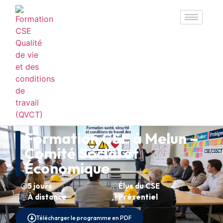
Formation CSE à Melun –
Comité Social et
Économique
5 jours
Élus du CSE
À distance
Présentiel
Télécharger le programme en PDF