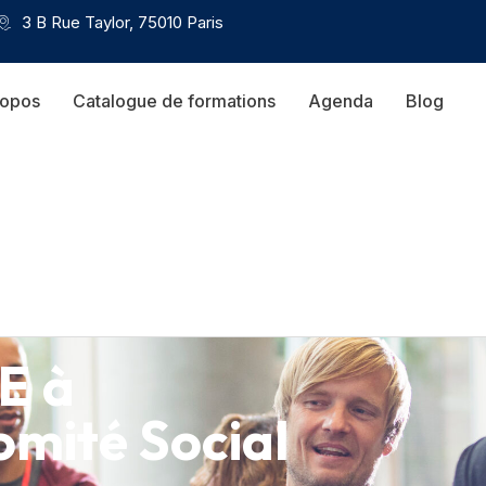
3 B Rue Taylor, 75010 Paris
ropos
Catalogue de formations
Agenda
Blog
E à
omité Social