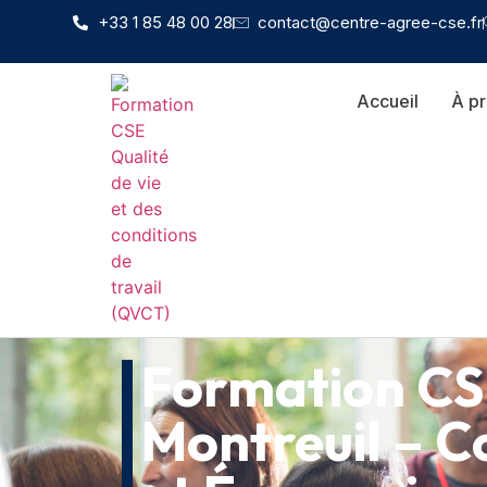
+33 1 85 48 00 28
contact@centre-agree-cse.fr
Accueil
À p
Formation CS
Montreuil – C