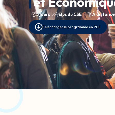
et Économiqu
5 jours
Élus du CSE
À distance
Télécharger le programme en PDF