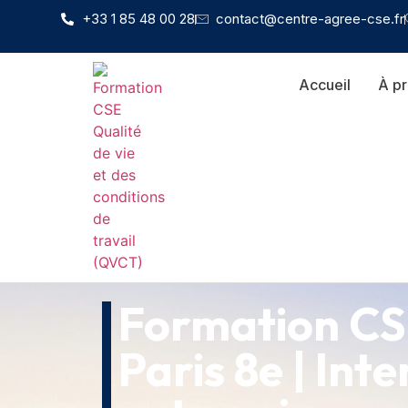
+33 1 85 48 00 28
contact@centre-agree-cse.fr
Accueil
À p
Formation C
Paris 8e | Inte