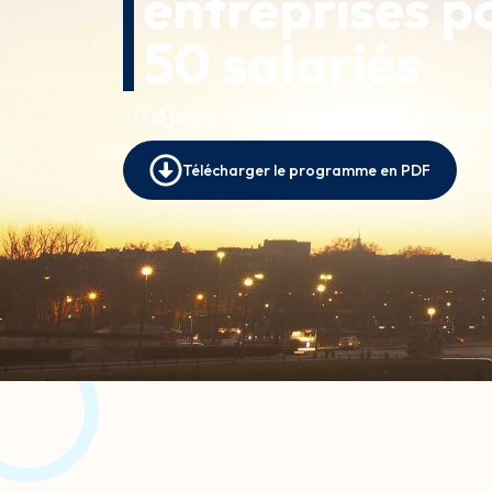
entreprises p
50 salariés
5 jours
Élus du CSE
À distance
Télécharger le programme en PDF