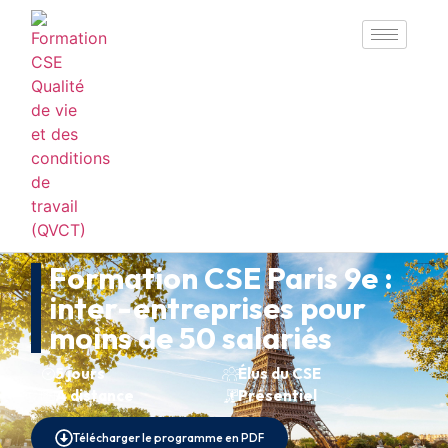
Formation CSE Paris 9e :
inter-entreprises pour
moins de 50 salariés
5 jours
Élus du CSE
À distance
Présentiel
Télécharger le programme en PDF