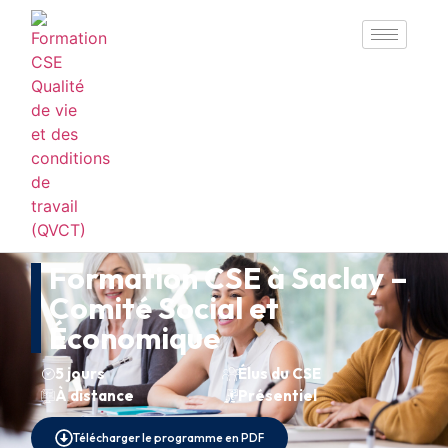
Formation CSE à Saclay –
Comité Social et
Économique
5 jours
Élus du CSE
À distance
Présentiel
Télécharger le programme en PDF