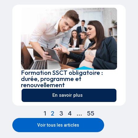
Formation SSCT obligatoire :
durée, programme et
renouvellement
En savoir plus
1
2
3
4
…
55
Voir tous les articles