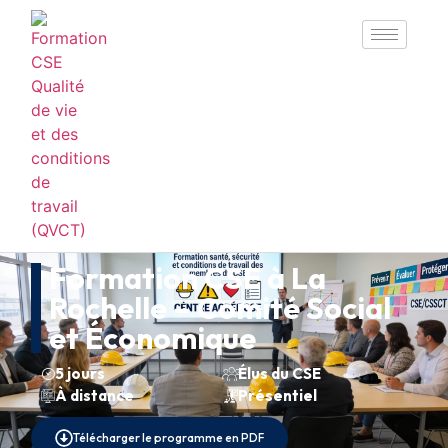
Formation CSE à La
Rochelle – Comité Social
et Économique
5 jours
Élus du CSE
À distance
Présentiel
Télécharger le programme en PDF