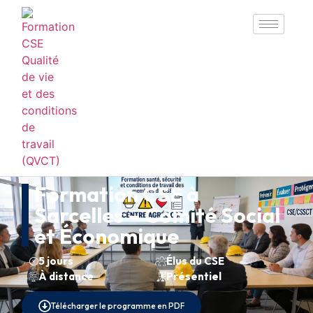
Formation CSE à
Sarcelles – Comité Social
et Économique
5 jours
Élus du CSE
À distance
Présentiel
Télécharger le programme en PDF