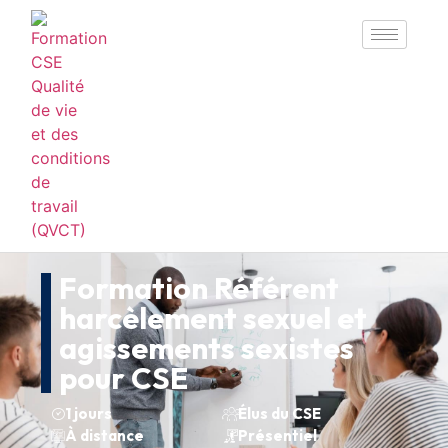
Formation Référent
harcèlement sexuel et
agissements sexistes
pour CSE
1 jours
Élus du CSE
À distance
Présentiel