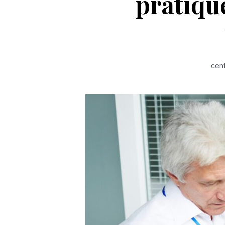
pratique
cen