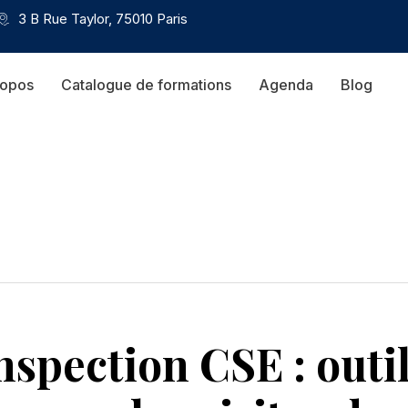
3 B Rue Taylor, 75010 Paris
ropos
Catalogue de formations
Agenda
Blog
inspection CSE : outi