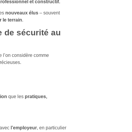
rofessionnel et constructif.
les
nouveaux élus
– souvent
 le terrain
.
re de sécurité au
ue l’on considère comme
précieuses.
tion
que les
pratiques,
avec
l’employeur
, en particulier