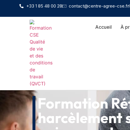
+33 1 85 48 00 28
contact@centre-agree-cse.fr
Accueil
À p
Formation Ré
harcèlement s