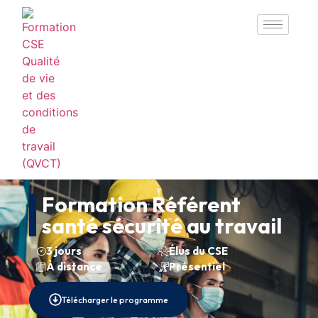
Formation Référent
santé sécurité au travail
3 jours
Élus du CSE
À distance
Présentiel
Télécharger le programme