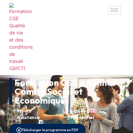
Formation CSE à Rennes –
Comité Social et
Économique
5 jours
Élus du CSE
À distance
Présentiel
Télécharger le programme en PDF